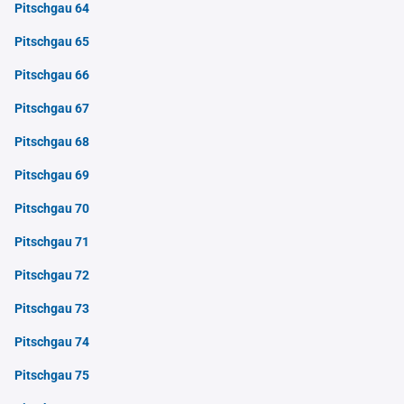
Pitschgau 64
Pitschgau 65
Pitschgau 66
Pitschgau 67
Pitschgau 68
Pitschgau 69
Pitschgau 70
Pitschgau 71
Pitschgau 72
Pitschgau 73
Pitschgau 74
Pitschgau 75