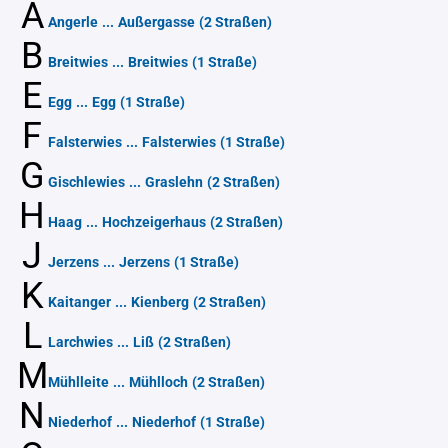
A
Angerle
...
Außergasse
(2 Straßen)
B
Breitwies
...
Breitwies
(1 Straße)
E
Egg
...
Egg
(1 Straße)
F
Falsterwies
...
Falsterwies
(1 Straße)
G
Gischlewies
...
Graslehn
(2 Straßen)
H
Haag
...
Hochzeigerhaus
(2 Straßen)
J
Jerzens
...
Jerzens
(1 Straße)
K
Kaitanger
...
Kienberg
(2 Straßen)
L
Larchwies
...
Liß
(2 Straßen)
M
Mühlleite
...
Mühlloch
(2 Straßen)
N
Niederhof
...
Niederhof
(1 Straße)