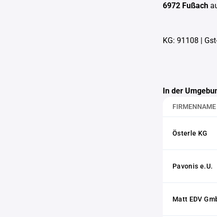
6972 Fußach
a
KG: 91108
|
Gst
In der Umgebun
FIRMENNAME
Österle KG
Pavonis e.U.
Matt EDV Gm