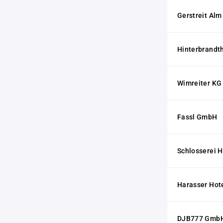
Gerstreit Al
Hinterbrandt
Wimreiter KG
Fassl GmbH
Schlosserei 
Harasser Hot
DJB777 Gmb