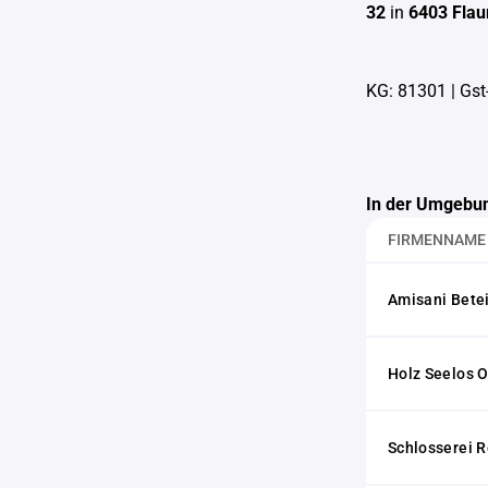
32
in
6403 Flau
KG: 81301
|
Gst
In der Umgebun
FIRMENNAME
Amisani Bete
Holz Seelos 
Schlosserei 