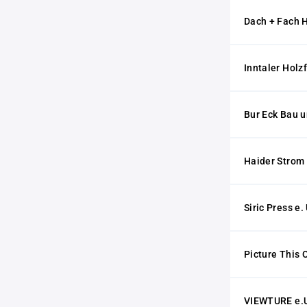
Dach + Fach
Inntaler Hol
Bur Eck Bau 
Haider Strom
Siric Press e. 
Picture This 
VIEWTURE e.