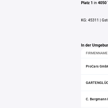
Platz 1
in
4050 
KG: 45311
|
Gst
In der Umgebun
FIRMENNAME
ProCars Gmb
GARTENGLÜCK 
C. Bergmann