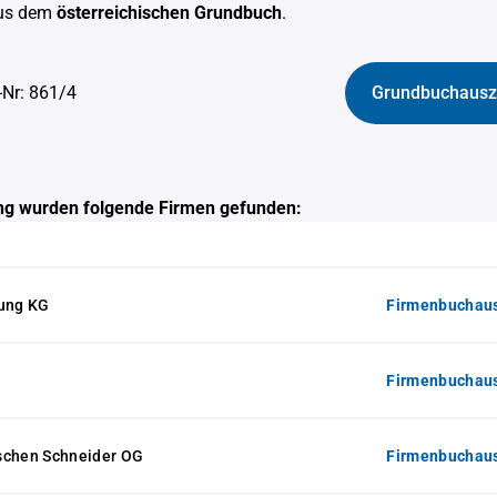
us dem
österreichischen Grundbuch
.
-Nr: 861/4
Grundbuchausz
g wurden folgende Firmen gefunden:
tung KG
Firmenbuchaus
Firmenbuchaus
schen Schneider OG
Firmenbuchaus