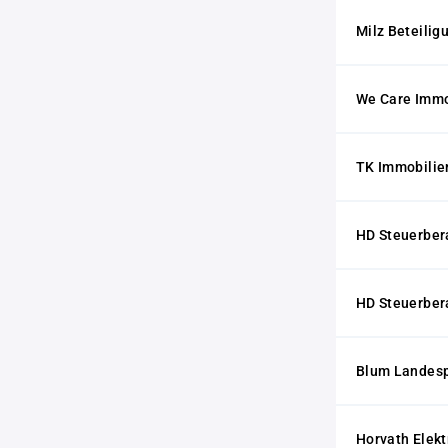
Milz Beteili
We Care Immo
TK Immobilie
HD Steuerber
HD Steuerber
Blum Landes
Horvath Elek