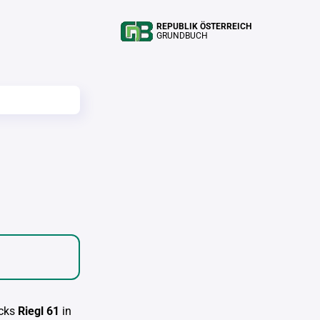
REPUBLIK ÖSTERREICH
GRUNDBUCH
cks
Riegl 61
in