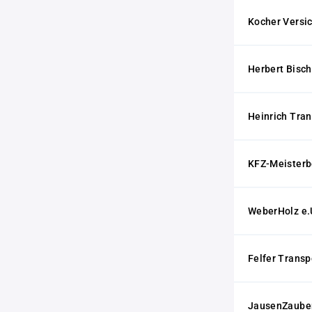
Kocher Vers
Herbert Bisc
Heinrich Tra
KFZ-Meisterb
WeberHolz e.
Felfer Trans
JausenZaube