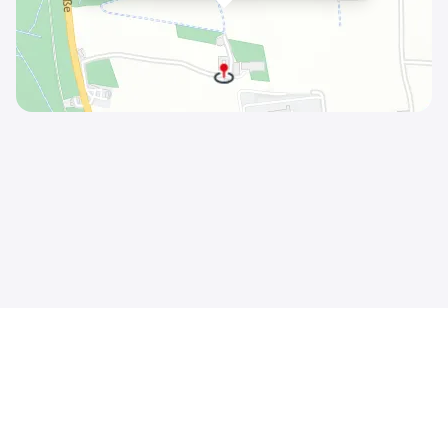
Kontakt
Sitemap-Index
Impressum / AGB
Datenschutzerklärung
© 2026 HF Data Datenverarbeitungsgesellschaft m.b.H.
Schönbrunner Straße 231, 1120 Wien