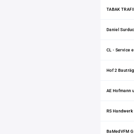
TABAK TRAFIK
Daniel Surd
CL - Service e
Hof 2 Bauträ
AE Hofmann 
RS Handwerk 
BaMedVFM 