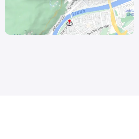
Kontakt
Sitemap-Index
Impressum / AGB
Datenschutzerklärung
© 2026 HF Data Datenverarbeitungsgesellschaft m.b.H.
Schönbrunner Straße 231, 1120 Wien