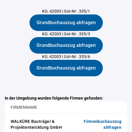
KG: 42003
|
Gst-Nr: .335/1
Grundbuchauszug abfragen
KG: 42003
|
Gst-Nr: .335/3
Grundbuchauszug abfragen
KG: 42003
|
Gst-Nr: .335/6
Grundbuchauszug abfragen
In der Umgebung wurden folgende Firmen gefunden:
FIRMENNAME
WALKÜRE Bauträger &
Firmenbuchauszug
Projektentwicklung GmbH
abfragen