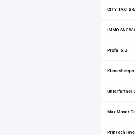
CITY TAXI B
IMMO.SNOW
Profal e.U.
Kienesberge
Unterfurtner 
Max Moser Ges
PrinTech Inve