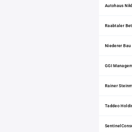
Autohaus Ni
Raabtaler B
Niederer Ba
GGI Managem
Rainer Steinm
Taddeo Hold
SentinelCons