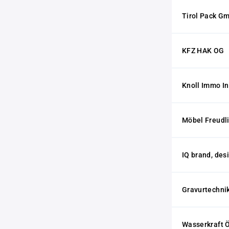
Tirol Pack G
KFZ HAK OG
Knoll Immo I
Möbel Freud
IQ brand, de
Gravurtechni
Wasserkraft 