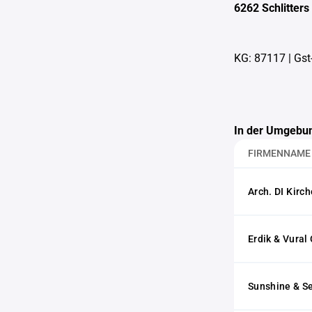
6262 Schlitters
KG: 87117
|
Gst
In der Umgebun
FIRMENNAME
Arch. DI Kirc
Erdik & Vural
Sunshine & S