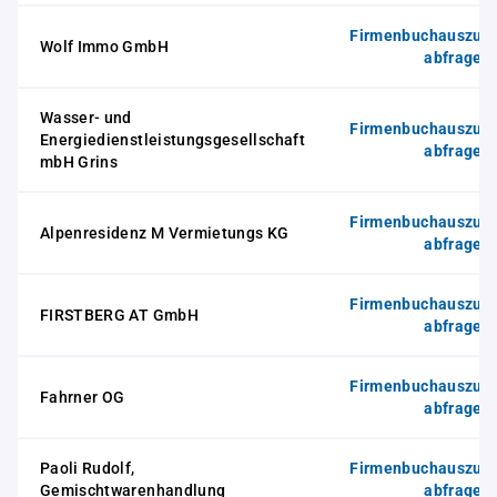
Firmenbuchauszug
Wolf Immo GmbH
abfragen
Wasser- und
Firmenbuchauszug
Energiedienstleistungsgesellschaft
abfragen
mbH Grins
Firmenbuchauszug
Alpenresidenz M Vermietungs KG
abfragen
Firmenbuchauszug
FIRSTBERG AT GmbH
abfragen
Firmenbuchauszug
Fahrner OG
abfragen
Paoli Rudolf,
Firmenbuchauszug
Gemischtwarenhandlung
abfragen