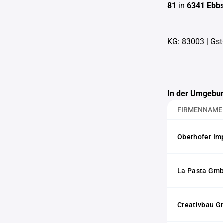
81
in
6341 Ebb
KG: 83003
|
Gst
In der Umgebun
FIRMENNAME
Oberhofer Imp
La Pasta Gm
Creativbau 