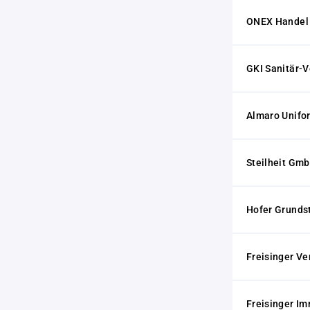
ONEX Hande
GKI Sanitär-
Almaro Unifo
Steilheit Gmb
Hofer Grunds
Freisinger V
Freisinger I