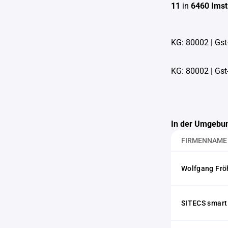
11
in
6460 Imst
KG: 80002
|
Gst
KG: 80002
|
Gst
In der Umgebun
FIRMENNAME
Wolfgang Frö
SITECS smart 