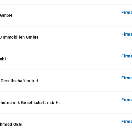
Firm
s GmbH
Firm
 Immobilien GmbH
Firm
GmbH
Firm
 Gesellschaft m.b.H.
Firm
hntechnik Gesellschaft m.b.H.
Firm
Schmied OEG