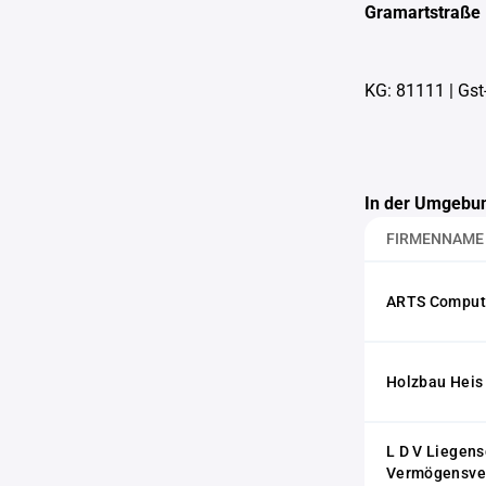
Gramartstraße
KG: 81111
|
Gst
In der Umgebun
FIRMENNAME
ARTS Comput
Holzbau Hei
L D V Liegens
Vermögensve