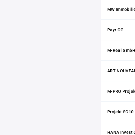
MW Immobili
Payr OG
M-Real Gmb
ART NOUVEAU
M-PRO Projek
Projekt SG1
HANA Invest 