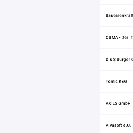
Baueisenkra
OBMA - Der I
D & S Burger
Tomic KEG
AXILS GmbH
Alvasoft e.U.