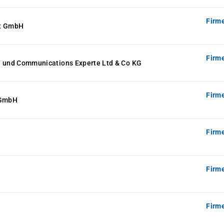
Firm
ft GmbH
Firm
T und Communications Experte Ltd & Co KG
Firm
 GmbH
Firm
Firm
Firm