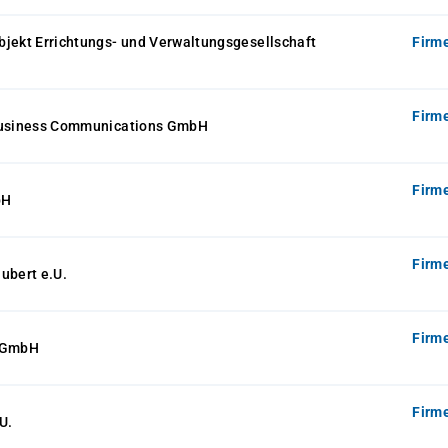
jekt Errichtungs- und Verwaltungsgesellschaft
Firm
Firm
Business Communications GmbH
Firm
bH
Firm
ubert e.U.
Firm
s GmbH
Firm
U.