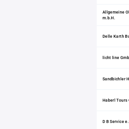
Allgemeine Ob
m.b.H.
Delle Karth 
licht line Gm
Sandbichler H
Haberl Tour
D B Service e.