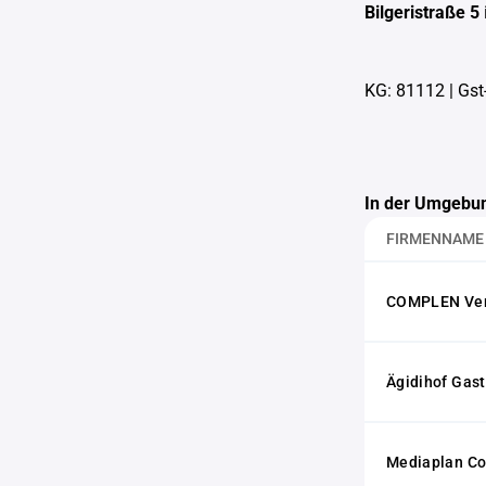
Bilgeristraße 5
KG: 81112
|
Gst
In der Umgebun
FIRMENNAME
COMPLEN Ver
Ägidihof Ga
Mediaplan C