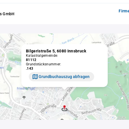
Firm
ls GmbH
Bilgeristraße 5, 6080 Innsbruck
Katastralgemeinde:
81112
Grundstücksnummer:
.143
Grundbuchauszug abfragen