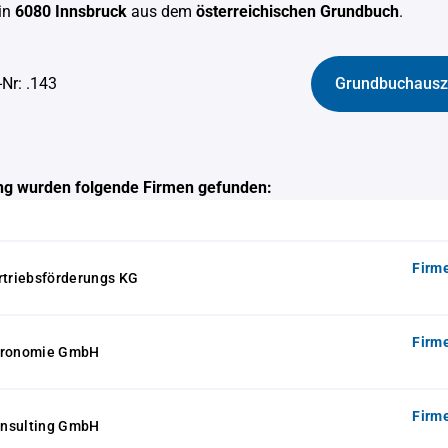
in
6080 Innsbruck
aus dem
österreichischen Grundbuch
.
-Nr: .143
Grundbuchausz
g wurden folgende Firmen gefunden:
Firm
triebsförderungs KG
Firm
stronomie GmbH
Firm
onsulting GmbH