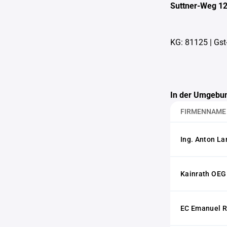
Suttner-Weg 1
KG: 81125
|
Gst
In der Umgebun
FIRMENNAME
Ing. Anton La
Kainrath OEG
EC Emanuel R