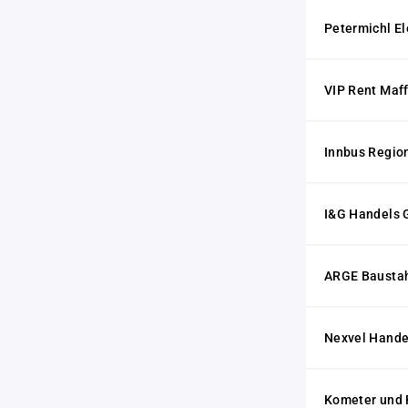
Petermichl E
VIP Rent Maff
Innbus Regio
I&G Handels
ARGE Baustah
Nexvel Hand
Kometer und P