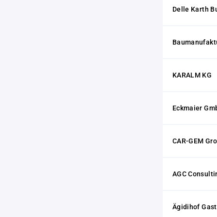
Delle Karth 
Baumanufakt
KARALM KG
Eckmaier Gm
CAR-GEM Gro
AGC Consulti
Ägidihof Ga