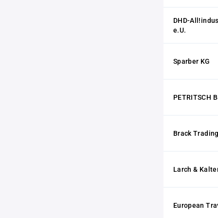
DHD-All!indus
e.U.
Sparber KG
PETRITSCH Ba
Brack Tradi
Larch & Kalt
European Tra