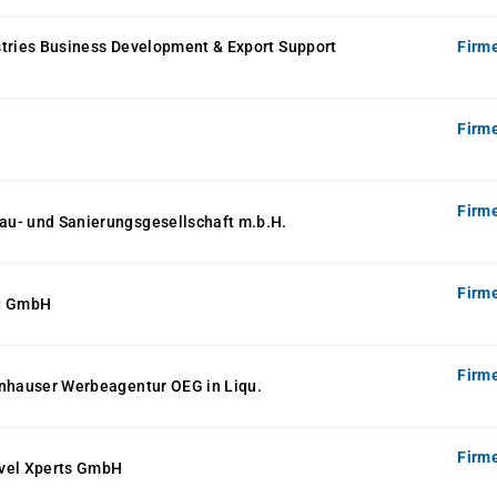
tries Business Development & Export Support
Firm
Firm
Firm
u- und Sanierungsgesellschaft m.b.H.
Firm
ng GmbH
Firm
enhauser Werbeagentur OEG in Liqu.
Firm
vel Xperts GmbH