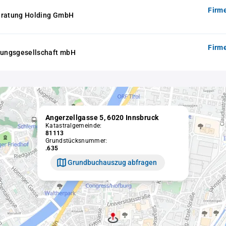
Firm
eratung Holding GmbH
Firm
ltungsgesellschaft mbH
Angerzellgasse 5, 6020 Innsbruck
Katastralgemeinde:
81113
Grundstücksnummer:
.635
Grundbuchauszug abfragen