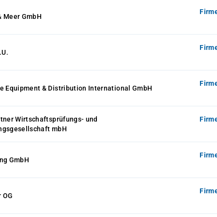
Firm
 & Meer GmbH
Firm
.U.
Firm
e Equipment & Distribution International GmbH
tner Wirtschaftsprüfungs- und
Firm
ngsgesellschaft mbH
Firm
ing GmbH
Firm
r OG