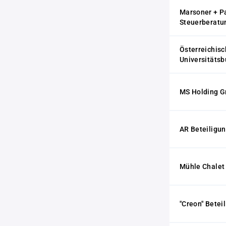
Marsoner + P
Steuerberatu
Österreichis
Universitäts
MS Holding 
AR Beteiligu
Mühle Chale
"Creon" Bete