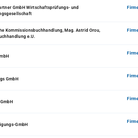
artner GmbH Wirtschaftsprüfungs- und
Firm
ngsgesellschaft
che Kommissionsbuchhandlung, Mag. Astrid Orou,
Firm
buchhandlung e.U.
Firm
GmbH
Firm
ngs GmbH
Firm
t GmbH
Firm
iligungs-GmbH