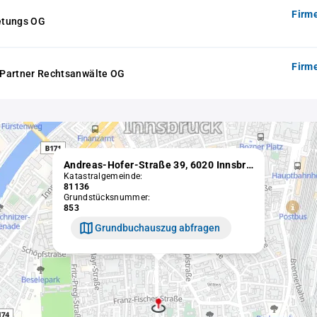
Firm
etungs OG
Firm
Partner Rechtsanwälte OG
Andreas-Hofer-Straße 39, 6020 Innsbruck
Katastralgemeinde:
81136
Grundstücksnummer:
853
Grundbuchauszug abfragen