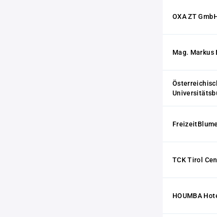
OXA ZT Gmb
Mag. Markus 
Österreichis
Universitäts
FreizeitBlum
TCK Tirol Ce
HOUMBA Hotel