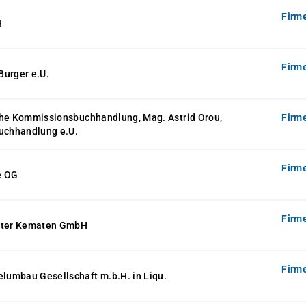
Firm
H
Firm
Burger e.U.
che Kommissionsbuchhandlung, Mag. Astrid Orou,
Firm
buchhandlung e.U.
Firm
e OG
Firm
nter Kematen GmbH
Firm
umbau Gesellschaft m.b.H. in Liqu.