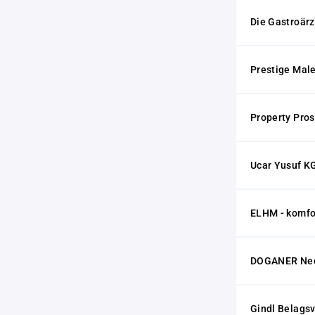
Die Gastroär
Prestige Mal
Property Pro
Ucar Yusuf K
ELHM - komf
DOGANER Nec
Gindl Belags