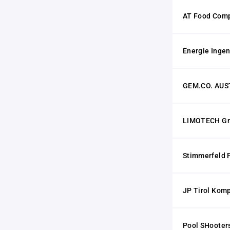
AT Food Com
Energie Inge
GEM.CO. AUST
LIMOTECH G
Stimmerfeld P
JP Tirol Ko
Pool SHooter