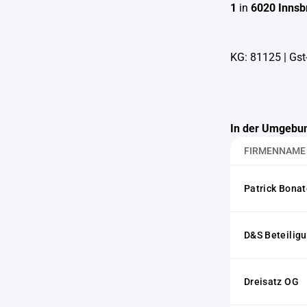
1
in
6020 Innsb
KG: 81125
|
Gst
In der Umgebun
FIRMENNAME
Patrick Bonato
D&S Beteili
Dreisatz OG