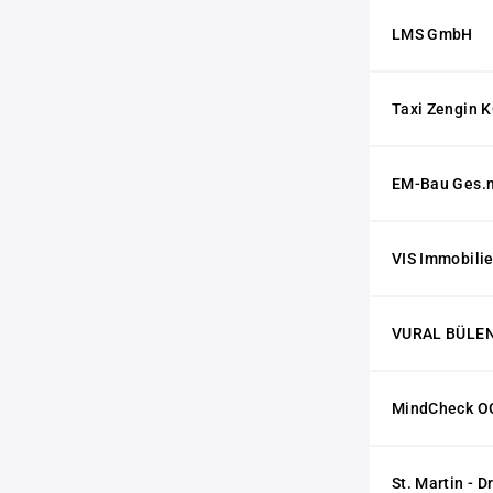
LMS GmbH
Taxi Zengin 
EM-Bau Ges.m.
VIS Immobili
VURAL BÜLE
MindCheck O
St. Martin - D