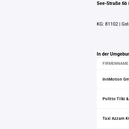
See-Straße 6b
KG: 81102
|
Gst
In der Umgebun
FIRMENNAME
InnMotion G
Politto Tilki
Taxi Azzam K