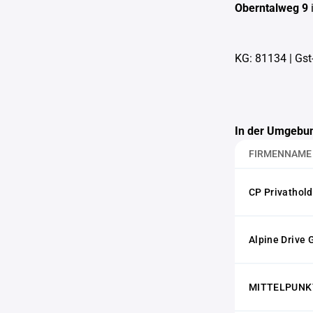
Oberntalweg 9
KG: 81134
|
Gst
In der Umgebun
FIRMENNAME
CP Privathol
Alpine Drive
MITTELPUNKT 