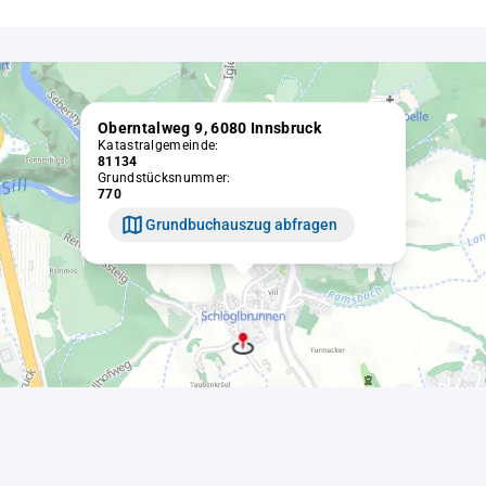
Oberntalweg 9, 6080 Innsbruck
Katastralgemeinde:
81134
Grundstücksnummer:
770
Grundbuchauszug abfragen